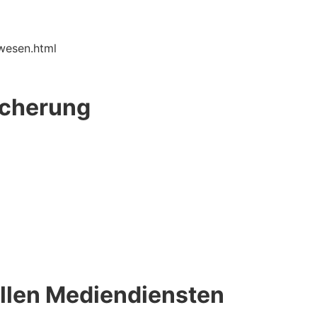
rwesen.html
icherung
llen Mediendiensten